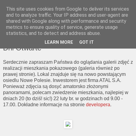
This site uses cookies from Google to deliver its services
and to analyze traffic. Your IP address and user-agent are
shared with Google along with performance and security
metrics to ensure quality of service, generate usage
statistics, and to detect and address abuse.
▼
LEARN MORE
GOT IT
Dni Otwarte
Serdecznie zapraszam Państwa do oglądania galerii zdjęć z
realizacji mieszkania pokazowego (galeria również po
prawej stronie). Lokal znajduje się na nowo powstającym
osiedlu Nowe Polesie. Inwestorem jest firma ATAL S.A.
Ponieważ zdjęcia są dosyć amatorsko złożonymi
panoramami, polecam zwiedzenie mieszkania, najlepiej w
dniach 20 (to dziś! sic!) 22 luty br. w godzinach od 9.00 -
17.00. Dokładne informacje na stronie
developera
.